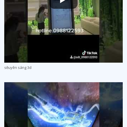
sẽu
yên sáng 3d