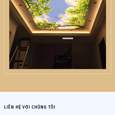
LIÊN HỆ VỚI CHÚNG TÔI
+(84) 988122593