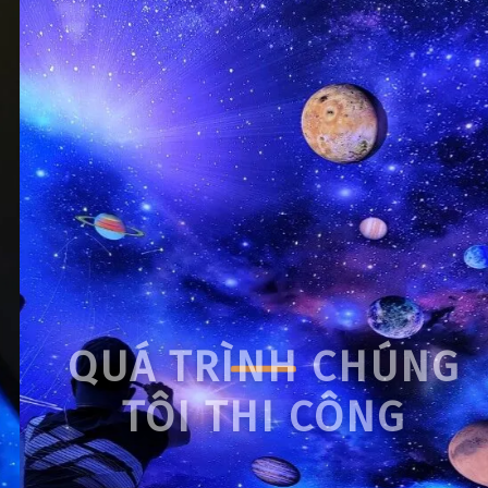
TRẦN ÁNH SAO TẠI
CĂN HỘ MẪU CỦA TẬP
ĐOÀN ĐẤT XANH
GROUP