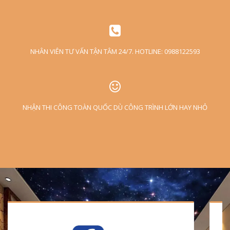
NHÂN VIÊN TƯ VẤN TẬN TÂM 24/7. HOTLINE: 0988122593
NHẬN THI CÔNG TOÀN QUỐC DÙ CÔNG TRÌNH LỚN HAY NHỎ