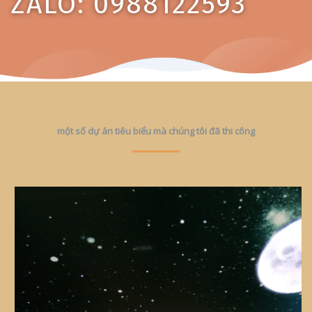
ZALO: 0988122593
một số dự án tiêu biểu mà chúng tôi đã thi công