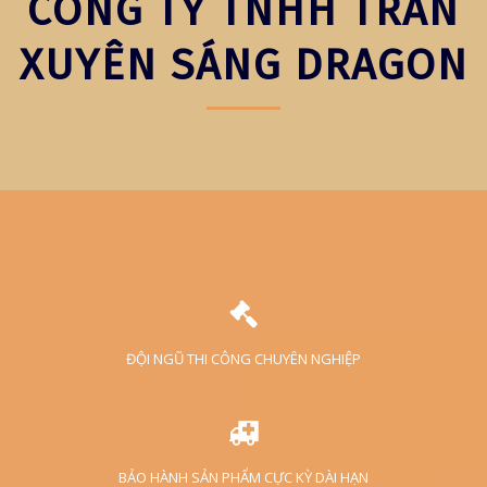
CÔNG TY TNHH TRẦN
XUYÊN SÁNG DRAGON
ĐỘI NGŨ THI CÔNG CHUYÊN NGHIỆP
BẢO HÀNH SẢN PHẨM CỰC KỲ DÀI HẠN