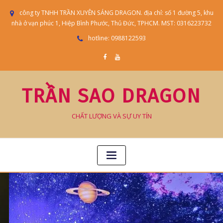
công ty TNHH TRẦN XUYÊN SÁNG DRAGON. địa chỉ: số 1 đường 5, khu
nhà ở vạn phúc 1, Hiệp Bình Phước, Thủ Đức, TPHCM. MST: 0316223732
hotline: 0988122593
TRẦN SAO DRAGON
CHẤT LƯỢNG VÀ SỰ UY TÍN