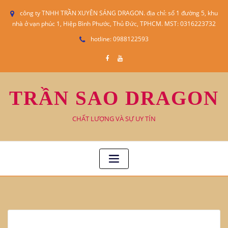
công ty TNHH TRẦN XUYÊN SÁNG DRAGON. địa chỉ: số 1 đường 5, khu
nhà ở vạn phúc 1, Hiệp Bình Phước, Thủ Đức, TPHCM. MST: 0316223732
hotline: 0988122593
TRẦN SAO DRAGON
CHẤT LƯỢNG VÀ SỰ UY TÍN